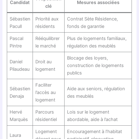
Candidat
Mesures associées
clé
Sébastien
Priorité aux
Contrat Sète Résidence,
Pacull
résidents
fonds de garantie
Pascal
Rééquilibrer
Plus de logements familiaux,
Pintre
le marché
régulation des meublés
Blocage des loyers,
Daniel
Droit au
construction de logements
Pilaudeau
logement
publics
Faciliter
Sébastien
Aide aux seniors, régulation
l’accès au
Denaja
des meublés
logement
Hervé
Parcours
Lois sur le logement
Marquès
résidentiel
abordable, aide à l’achat
Logement
Encouragement à l’habitat
Laura
décent pour
participatif, rénovation