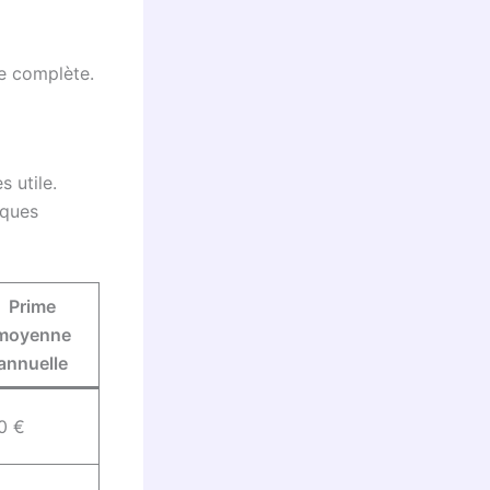
e complète.
s utile.
lques
Prime
moyenne
annuelle
0 €