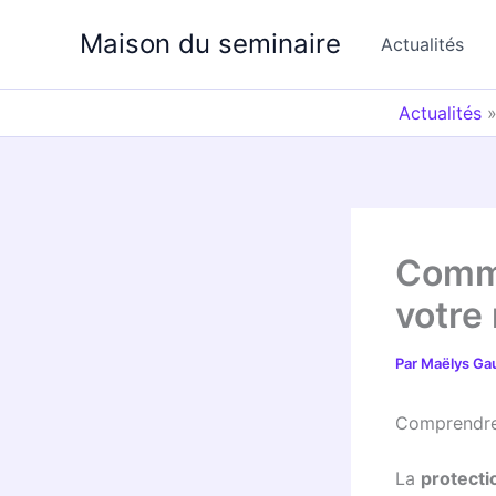
Aller
Maison du seminaire
au
Actualités
contenu
Actualités
Comme
votre
Par
Maëlys Ga
Comprendre 
La
protecti