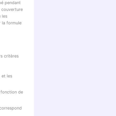
upé pendant
e couverture
 les
r la formule
s critères
 et les
n fonction de
t correspond