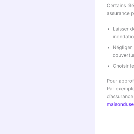
Certains él
assurance p
Laisser d
inondatio
Négliger 
couvertu
Choisir l
Pour approf
Par exemple
d’assurance
maisondusem