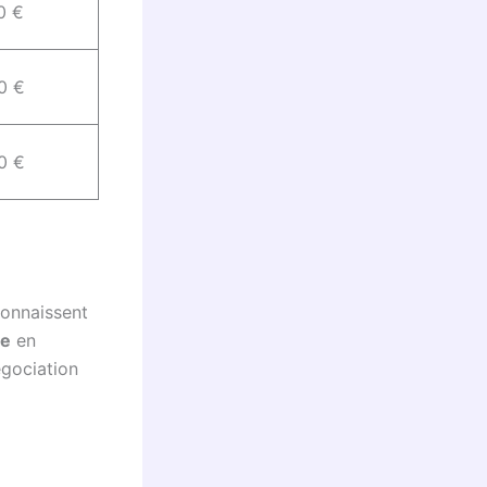
0 €
0 €
0 €
connaissent
le
en
égociation