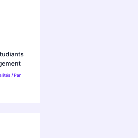
tudiants
ogement
lités
/ Par