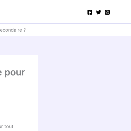
secondaire ?
e pour
ur tout