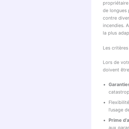
propriétair
de longues 
contre dive
incendies. A
la plus adap
Les critères
Lors de vot
doivent êtr
Garantie
catastrop
Flexibilit
l’usage d
Prime d’
aux garan