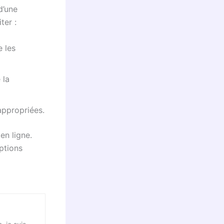
d’une
ter :
e les
 la
ppropriées.
en ligne.
ptions