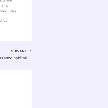
, je suis
0 ans,
sition vers
st de
SUIVANT
Estimez votre assurance habitation en ligne – Comparez et obtenez votre devis instantanément